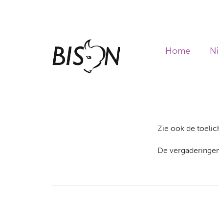
Overslaan
en
naar
de
Home
N
inhoud
gaan
Zie ook de toeli
De vergaderingen