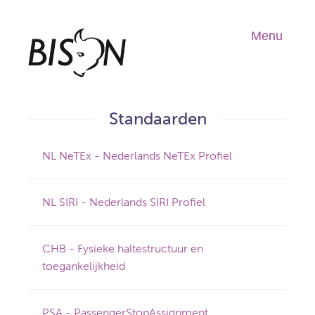
Overslaan
en
Menu
Hoo
naar
de
inhoud
gaan
Standaarden
NL NeTEx - Nederlands NeTEx Profiel
NL SIRI - Nederlands SIRI Profiel
CHB - Fysieke haltestructuur en
toegankelijkheid
PSA - PassengerStopAssignment