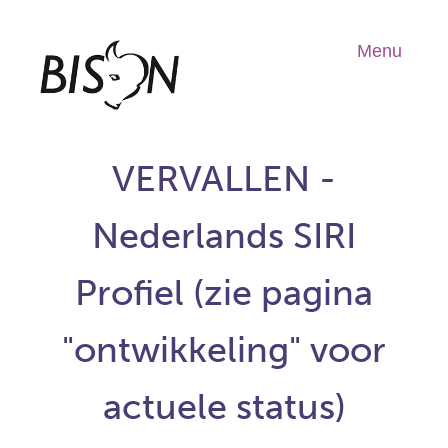
Overslaan
en
Menu
Hoo
naar
de
inhoud
gaan
VERVALLEN -
Nederlands SIRI
Profiel (zie pagina
"ontwikkeling" voor
actuele status)